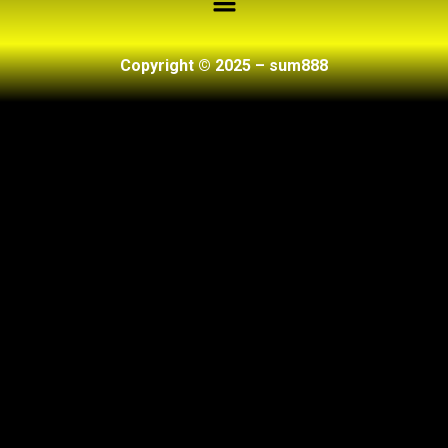
Copyright © 2025 – sum888